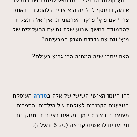
בחוץ קולות מבהילים. גם הפעילויות מפחידות עד
אימה, ובנוסף לכל זה היא צריכה להתגורר באותו
צריף עם פיץ' פרקר הערמומית. איך אלה תצליח
להתמודד במשך שבוע שלם גם עם התעלולים של
פיץ' וגם עם נדנדת הענק המבעיתה?
האם ייתכן שזה המחנה הכי גרוע בעולם?
זהו היומן האישי השישי של אלה ב
סדרה
העוסקת
בנושאים הקרובים לעולמם של הילדים. הספרים
מעוצבים בצורת יומן, מלאים באיורים, מנוקדים
ומיועדים לראשית קריאה (גיל 6 ומעלה).