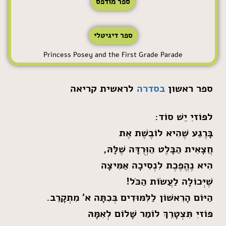
ספר מודפס
ספר דיגיטלי
Princess Posey and the First Grade Parade
ספר ראשון
בסדרה
לראשית קריאה
לפּוֹזיִ יֵשׁ סוֹד:
בָּרֶגַע שֶׁהִיא לוֹבֶשֶׁת אֶת
חֲצָאִית הַבָּלֶט הַוְּרֻדָּה שֶׁלָּהּ,
הִיא נֶהֱפֶכֶת לִנְסִיכָה אַמִּיצָה
שֶׁיְּכוֹלָה לַעֲשׂוֹת הַכֹּל!
הַיּוֹם הָרִאשׁוֹן לַלִּמּוּדִים בְּכִתָּה א'
מִתְקָרֵב.
פּוֹזיִ תִּצְטָרֵךְ לוֹמַר שָׁלוֹם
לְאִמָּהּ