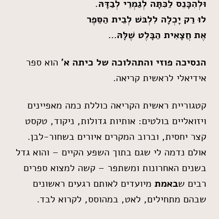
וּלְהִכָּנֵס לַכִּתָּה לְגַמְרֵי לְבַדָּהּ.
לוּ רַק יָכְלָה לִלְבּשׁ לְבֵית הַסֵּפֶר
אֶת חֲצָאִית הַבָּלֶט שֶׁלָּהּ…
הנסיכה פוזי והתהלוכה של כיתה א'
הוא ספר
אידיאלי לראשית קריאה.
קטגוריית ראשית הקריאה כוללת כמה מאפיינים
ויזואליים בולטים: אותיות גדולות, ניקוד, טקסט
קצר יחסית, וברוב המקרים איורים בשחור-לבן.
אולם נדמה לי שגם בתוך השפע הקיים – והוא גדל
בשנים האחרונות ומשתפר – קשה למצוא ספרים
רבים ש
באמת
מיועדים לאותם רגעים ראשונים
שבהם מתחילים, לאט, במהוסס, לקרוא לבד.