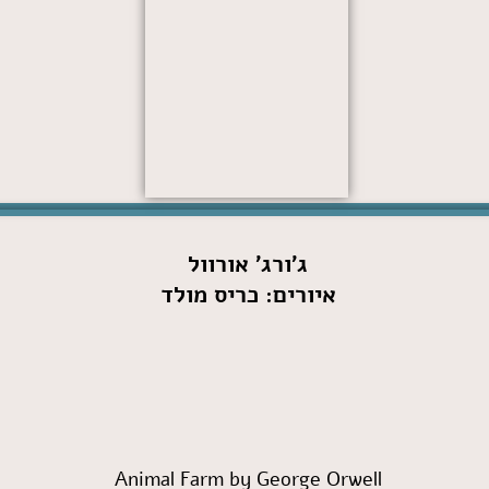
ג'ורג' אורוול
איורים: כריס מולד
Animal Farm by George Orwell