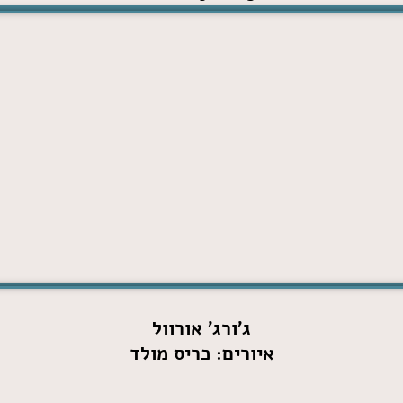
ג'ורג' אורוול
איורים: כריס מולד