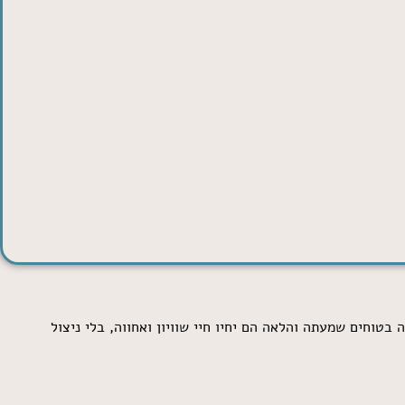
 בטוחים שמעתה והלאה הם יחיו חיי שוויון ואחווה, בלי ניצול