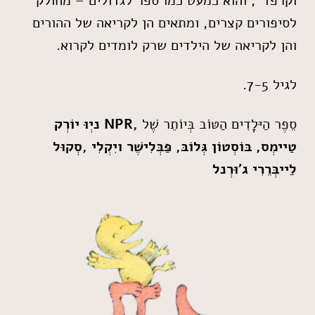
וקרפד", והוא כמעט כמו ספר לגדולים – מחולק
לסיפורים קצרים, ומתאים הן לקריאה של ההורים
והן לקריאה של הילדים שרק לומדים לקרוא.
לגיל 7-5.
סֵפֶר הַיּלְָדִים הַטּוֹב בְּיוֹתֵר שֶׁל
,NPR
ניְוּ יוֹרְק
טַיימְס, בּוֹסְטוֹן גְּלוֹבּ, פַּבְּלִישֶׁר ויִקְלִי
,
סְקוּל
לַייבְּרֵרִי ג'וּרְנל