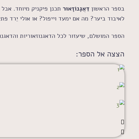
בספר הראשון
דַּאֲגָנוֹזָאוּר
תכנן פיקניק מיוחד. אבל
לאיבוד ביער? מה אם ימעד וייפול? או אולי יֵרד פת
הספר המושלם, שיעזור לכל הדאגנוזאוריות והדאגנו
הצצה אל הספר: