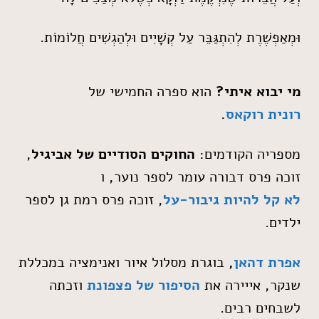
וּמְאַפְשֶׁרֶת לְהִתְגַּבֵּר עַל קְשָׁיִים וּלְהַגְשִׁים חֲלוֹמוֹת.
מי יבוא איתי?
הוא ספרה החמישי של
רונית רוקאס
.
מספריה הקודמים:
החוקים הסודיים של אביגיל
,
זוכה פרס דבורה עומר לספר נוער, ו
לא קל להיות גיבור-על
, זוכה פרס רמת גן לספר
ילדים.
אפרת דהאן
,
בוגרת מסלול איור ואנימציה במכללת
שנקר, אייירה את
הסיפור של פצפונת
וזכתה
לשבחים רבים.