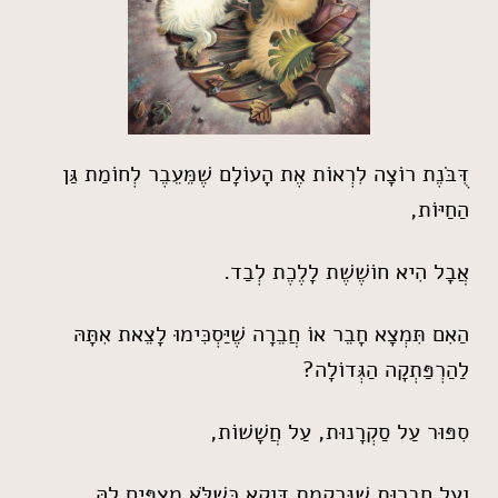
דֻּבֹּנֶת רוֹצָה לִרְאוֹת אֶת הָעוֹלָם שֶׁמֵּעֵבֶר לְחוֹמַת גַּן
הַחַיּוֹת,
אֲבָל הִיא חוֹשֶׁשֶׁת לָלֶכֶת לְבַד.
הַאִם תִּמְצָא חָבֵר אוֹ חֲבֵרָה שֶׁיַּסְכִּימוּ לָצֵאת אִתָּהּ
לַהַרְפַּתְקָה הַגְּדוֹלָה?
סִפּוּר עַל סַקְרָנוּת, עַל חֲשָׁשׁוֹת,
וְעַל חֲבֵרוּת שֶׁנִּרְקֶמֶת דַּוְקָא כְּשֶׁלֹּא מְצַפִּים לָהּ